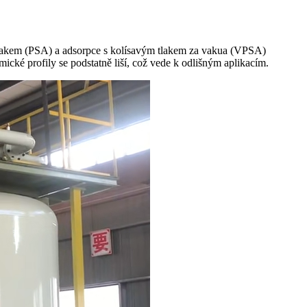
 tlakem (PSA) a adsorpce s kolísavým tlakem za vakua (VPSA)
ické profily se podstatně liší, což vede k odlišným aplikacím.