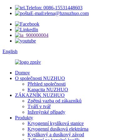
Telefon: 0086-15531448603
E-mail:elena@hznuzhuo.com
English
Domov
O společnosti NUZHUO
Přehled společnosti
Kapacita NUZHUO
ZÁKAZNÍK NUZHUO
Zpětná vazba od zákazníků
Tváří v tvář
Inženýrské případy
Produkty
Kryogenní kyslíková stanice
Kryogenní dusíková elektrárna
Kyslíkový a dusíkový závod