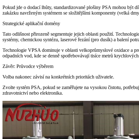
Pokud jde o dodací lhůty, standardizované plošiny PSA mohou být dí
zakázku navrženým systémem se složitějšími komponenty (velká dmych
Strategické aplikační domény
Tato odlišnost přirozeně segmentuje jejich oblasti použití. Technolo
systémy, chemickou syntézu, laserové řezání (pro dusík) a balení potr
Technologie VPSA dominuje v oblasti velkoprůmyslové oxidace a proces
odpadních vod, kde se denně spotřebovávají tisíce metrů krychlových
Závěr: Průvodce výběrem
Volba nakonec závisí na konkrétních prioritách uživatele.
Zvolte systém PSA, pokud se zaměřujete na vysokou čistotu, potřebuj
zdravotnictví nebo elektronika.