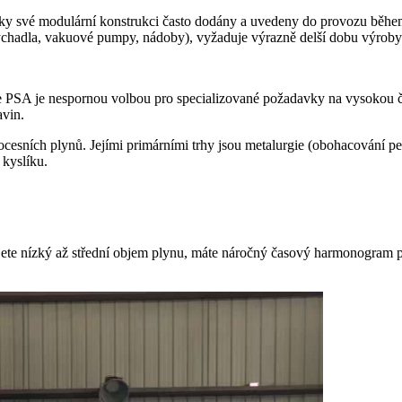
ky své modulární konstrukci často dodány a uvedeny do provozu během
adla, vakuové pumpy, nádoby), vyžaduje výrazně delší dobu výroby a i
gie PSA je nespornou volbou pro specializované požadavky na vysokou či
avin.
ních plynů. Jejími primárními trhy jsou metalurgie (obohacování pecí)
 kyslíku.
ete nízký až střední objem plynu, máte náročný časový harmonogram pro