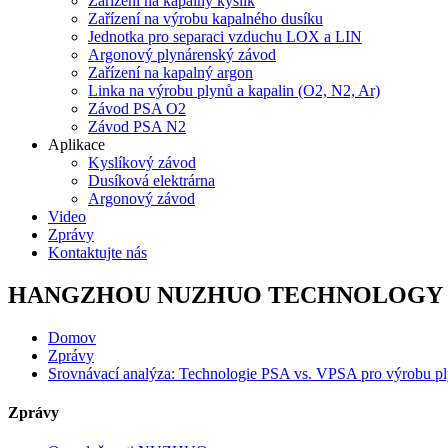
Zařízení na kapalný kyslík
Zařízení na výrobu kapalného dusíku
Jednotka pro separaci vzduchu LOX a LIN
Argonový plynárenský závod
Zařízení na kapalný argon
Linka na výrobu plynů a kapalin (O2, N2, Ar)
Závod PSA O2
Závod PSA N2
Aplikace
Kyslíkový závod
Dusíková elektrárna
Argonový závod
Video
Zprávy
Kontaktujte nás
HANGZHOU NUZHUO TECHNOLOGY G
Domov
Zprávy
Srovnávací analýza: Technologie PSA vs. VPSA pro výrobu pl
Zprávy