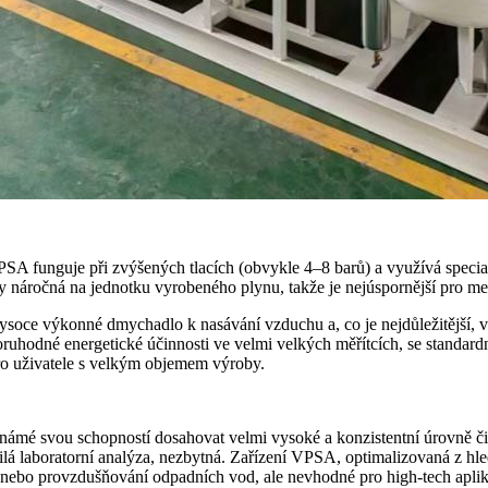
m PSA funguje při zvýšených tlacích (obvykle 4–8 barů) a využívá spe
icky náročná na jednotku vyrobeného plynu, takže je nejúspornější pro 
ce výkonné dmychadlo k nasávání vzduchu a, co je nejdůležitější, va
ruhodné energetické účinnosti ve velmi velkých měřítcích, se standar
 pro uživatele s velkým objemem výroby.
ámé svou schopností dosahovat velmi vysoké a konzistentní úrovně čis
čilá laboratorní analýza, nezbytná. Zařízení VPSA, optimalizovaná z hle
u nebo provzdušňování odpadních vod, ale nevhodné pro high-tech aplik