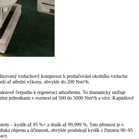
cializovaný vzduchový kompresor k protlačování okolního vzduchu
menší až střední výkony, obvykle do 200 Nm³/h.
kuové čerpadlo k regeneraci adsorbentu. To dramaticky snižuje
dními jednotkami v rozmezí od 500 do 5000 Nm³/h a více. Kapitálové
toty – kyslík až 95 %+ a dusík až 99,999 %. Tato přesnost je v
diska objemu a účinnosti, obvykle produkují kyslík s čistotou 90–95
ace.