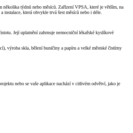
 několika týdnů nebo měsíců. Zařízení VPSA, které je větším, na
nstalace, která obvykle trvá šest měsíců nebo i déle.
stotu. Její uplatnění zahrnuje nemocniční lékařské kyslíkové
, výroba skla, bělení buničiny a papíru a velké městské čistírny
jektu nebo se vaše aplikace nachází v citlivém odvětví, jako je