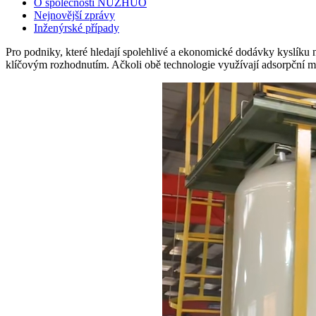
O společnosti NUZHUO
Nejnovější zprávy
Inženýrské případy
Pro podniky, které hledají spolehlivé a ekonomické dodávky kyslíku
klíčovým rozhodnutím. Ačkoli obě technologie využívají adsorpční mat