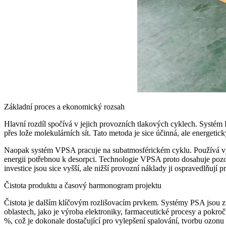
Základní proces a ekonomický rozsah
Hlavní rozdíl spočívá v jejich provozních tlakových cyklech. Systé
přes lože molekulárních sít. Tato metoda je sice účinná, ale energet
Naopak systém VPSA pracuje na subatmosférickém cyklu. Používá vyso
energii potřebnou k desorpci. Technologie VPSA proto dosahuje pozo
investice jsou sice vyšší, ale nižší provozní náklady ji ospravedlňují
Čistota produktu a časový harmonogram projektu
Čistota je dalším klíčovým rozlišovacím prvkem. Systémy PSA jsou zn
oblastech, jako je výroba elektroniky, farmaceutické procesy a pokro
%, což je dokonale dostačující pro vylepšení spalování, tvorbu ozon