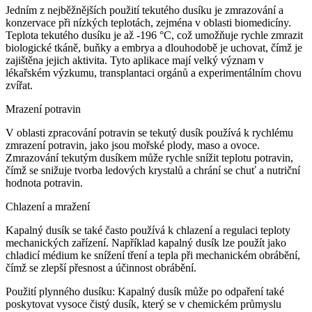
Jedním z nejběžnějších použití tekutého dusíku je zmrazování a
konzervace při nízkých teplotách, zejména v oblasti biomedicíny.
Teplota tekutého dusíku je až -196 °C, což umožňuje rychle zmrazit
biologické tkáně, buňky a embrya a dlouhodobě je uchovat, čímž je
zajištěna jejich aktivita. Tyto aplikace mají velký význam v
lékařském výzkumu, transplantaci orgánů a experimentálním chovu
zvířat.
Mrazení potravin
V oblasti zpracování potravin se tekutý dusík používá k rychlému
zmrazení potravin, jako jsou mořské plody, maso a ovoce.
Zmrazování tekutým dusíkem může rychle snížit teplotu potravin,
čímž se snižuje tvorba ledových krystalů a chrání se chuť a nutriční
hodnota potravin.
Chlazení a mražení
Kapalný dusík se také často používá k chlazení a regulaci teploty
mechanických zařízení. Například kapalný dusík lze použít jako
chladicí médium ke snížení tření a tepla při mechanickém obrábění,
čímž se zlepší přesnost a účinnost obrábění.
Použití plynného dusíku: Kapalný dusík může po odpaření také
poskytovat vysoce čistý dusík, který se v chemickém průmyslu