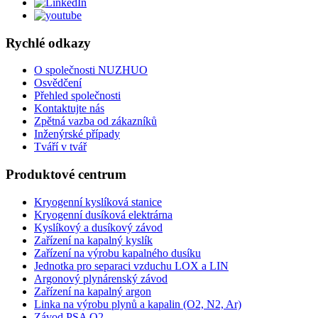
Rychlé odkazy
O společnosti NUZHUO
Osvědčení
Přehled společnosti
Kontaktujte nás
Zpětná vazba od zákazníků
Inženýrské případy
Tváří v tvář
Produktové centrum
Kryogenní kyslíková stanice
Kryogenní dusíková elektrárna
Kyslíkový a dusíkový závod
Zařízení na kapalný kyslík
Zařízení na výrobu kapalného dusíku
Jednotka pro separaci vzduchu LOX a LIN
Argonový plynárenský závod
Zařízení na kapalný argon
Linka na výrobu plynů a kapalin (O2, N2, Ar)
Závod PSA O2