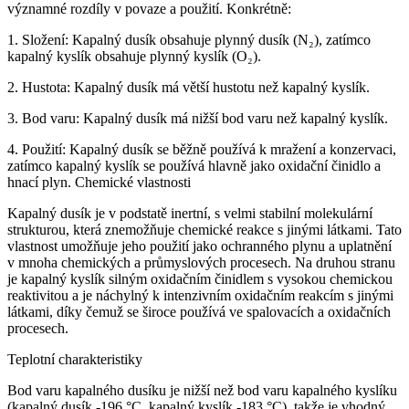
významné rozdíly v povaze a použití. Konkrétně:
1. Složení: Kapalný dusík obsahuje plynný dusík (N₂), zatímco
kapalný kyslík obsahuje plynný kyslík (O₂).
2. Hustota: Kapalný dusík má větší hustotu než kapalný kyslík.
3. Bod varu: Kapalný dusík má nižší bod varu než kapalný kyslík.
4. Použití: Kapalný dusík se běžně používá k mražení a konzervaci,
zatímco kapalný kyslík se používá hlavně jako oxidační činidlo a
hnací plyn. Chemické vlastnosti
Kapalný dusík je v podstatě inertní, s velmi stabilní molekulární
strukturou, která znemožňuje chemické reakce s jinými látkami. Tato
vlastnost umožňuje jeho použití jako ochranného plynu a uplatnění
v mnoha chemických a průmyslových procesech. Na druhou stranu
je kapalný kyslík silným oxidačním činidlem s vysokou chemickou
reaktivitou a je náchylný k intenzivním oxidačním reakcím s jinými
látkami, díky čemuž se široce používá ve spalovacích a oxidačních
procesech.
Teplotní charakteristiky
Bod varu kapalného dusíku je nižší než bod varu kapalného kyslíku
(kapalný dusík -196 °C, kapalný kyslík -183 °C), takže je vhodný