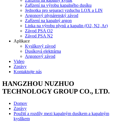
Zařízení na kapalný kyslík
Zařízení na výrobu kapalného dusíku
Jednotka pro separaci vzduchu LOX a LIN
Argonový plynárenský závod
Zařízení na kapalný argon
Linka na výrobu plynů a kapalin (O2, N2, Ar)
Závod PSA O2
Závod PSA N2
Aplikace
Kyslíkový závod
Dusíková elektrárna
Argonový závod
Video
Zprávy
Kontaktujte nás
HANGZHOU NUZHUO
TECHNOLOGY GROUP CO., LTD.
Domov
Zprávy
Použití a rozdíly mezi kapalným dusíkem a kapalným
kyslíkem