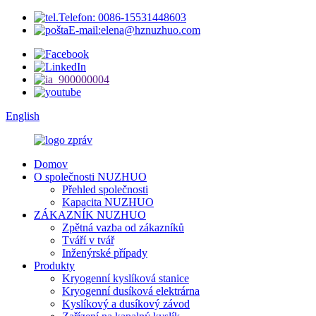
Telefon: 0086-15531448603
E-mail:elena@hznuzhuo.com
English
Domov
O společnosti NUZHUO
Přehled společnosti
Kapacita NUZHUO
ZÁKAZNÍK NUZHUO
Zpětná vazba od zákazníků
Tváří v tvář
Inženýrské případy
Produkty
Kryogenní kyslíková stanice
Kryogenní dusíková elektrárna
Kyslíkový a dusíkový závod