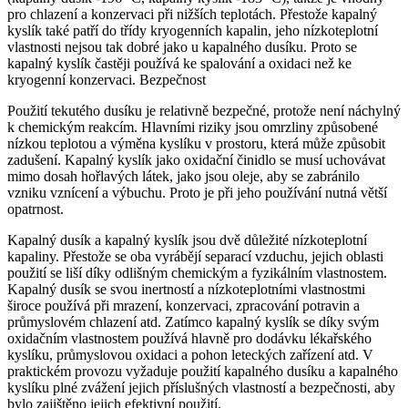
pro chlazení a konzervaci při nižších teplotách. Přestože kapalný
kyslík také patří do třídy kryogenních kapalin, jeho nízkoteplotní
vlastnosti nejsou tak dobré jako u kapalného dusíku. Proto se
kapalný kyslík častěji používá ke spalování a oxidaci než ke
kryogenní konzervaci. Bezpečnost
Použití tekutého dusíku je relativně bezpečné, protože není náchylný
k chemickým reakcím. Hlavními riziky jsou omrzliny způsobené
nízkou teplotou a výměna kyslíku v prostoru, která může způsobit
zadušení. Kapalný kyslík jako oxidační činidlo se musí uchovávat
mimo dosah hořlavých látek, jako jsou oleje, aby se zabránilo
vzniku vznícení a výbuchu. Proto je při jeho používání nutná větší
opatrnost.
Kapalný dusík a kapalný kyslík jsou dvě důležité nízkoteplotní
kapaliny. Přestože se oba vyrábějí separací vzduchu, jejich oblasti
použití se liší díky odlišným chemickým a fyzikálním vlastnostem.
Kapalný dusík se svou inertností a nízkoteplotními vlastnostmi
široce používá při mrazení, konzervaci, zpracování potravin a
průmyslovém chlazení atd. Zatímco kapalný kyslík se díky svým
oxidačním vlastnostem používá hlavně pro dodávku lékařského
kyslíku, průmyslovou oxidaci a pohon leteckých zařízení atd. V
praktickém provozu vyžaduje použití kapalného dusíku a kapalného
kyslíku plné zvážení jejich příslušných vlastností a bezpečnosti, aby
bylo zajištěno jejich efektivní použití.