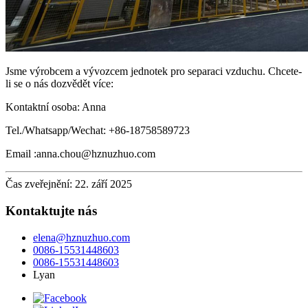
Jsme výrobcem a vývozcem jednotek pro separaci vzduchu. Chcete-
li se o nás dozvědět více:
Kontaktní osoba: Anna
Tel./Whatsapp/Wechat: +86-18758589723
Email :anna.chou@hznuzhuo.com
Čas zveřejnění: 22. září 2025
Kontaktujte nás
elena@hznuzhuo.com
0086-15531448603
0086-15531448603
Lyan