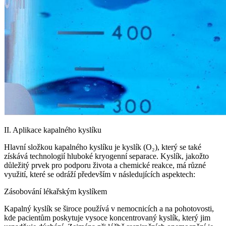
II. Aplikace kapalného kyslíku
Hlavní složkou kapalného kyslíku je kyslík (O₂), který se také
získává technologií hluboké kryogenní separace. Kyslík, jakožto
důležitý prvek pro podporu života a chemické reakce, má různé
využití, které se odráží především v následujících aspektech:
Zásobování lékařským kyslíkem
Kapalný kyslík se široce používá v nemocnicích a na pohotovosti,
kde pacientům poskytuje vysoce koncentrovaný kyslík, který jim