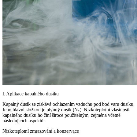
I. Aplikace kapalného dusíku
Kapalný dusík se získává ochlazením vzduchu pod bod varu dusíku.
Jeho hlavní složkou je plynný dusík (N₂). Nízkoteplotní vlastnosti
kapalného dusíku ho činí široce použitelným, zejména včetně
následujících aspektů:
Nízkoteplotní zmrazování a konzervace