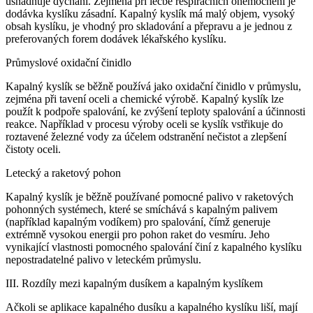
usnadňuje dýchání. Zejména při léčbě respiračních onemocnění je
dodávka kyslíku zásadní. Kapalný kyslík má malý objem, vysoký
obsah kyslíku, je vhodný pro skladování a přepravu a je jednou z
preferovaných forem dodávek lékařského kyslíku.
Průmyslové oxidační činidlo
Kapalný kyslík se běžně používá jako oxidační činidlo v průmyslu,
zejména při tavení oceli a chemické výrobě. Kapalný kyslík lze
použít k podpoře spalování, ke zvýšení teploty spalování a účinnosti
reakce. Například v procesu výroby oceli se kyslík vstřikuje do
roztavené železné vody za účelem odstranění nečistot a zlepšení
čistoty oceli.
Letecký a raketový pohon
Kapalný kyslík je běžně používané pomocné palivo v raketových
pohonných systémech, které se smíchává s kapalným palivem
(například kapalným vodíkem) pro spalování, čímž generuje
extrémně vysokou energii pro pohon raket do vesmíru. Jeho
vynikající vlastnosti pomocného spalování činí z kapalného kyslíku
nepostradatelné palivo v leteckém průmyslu.
III. Rozdíly mezi kapalným dusíkem a kapalným kyslíkem
Ačkoli se aplikace kapalného dusíku a kapalného kyslíku liší, mají