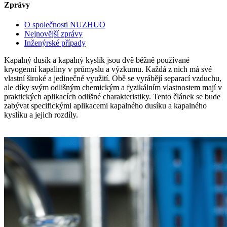
Zprávy
O společnosti NUZHUO
Nejnovější zprávy
Inženýrské případy
Kapalný dusík a kapalný kyslík jsou dvě běžně používané
kryogenní kapaliny v průmyslu a výzkumu. Každá z nich má své
vlastní široké a jedinečné využití. Obě se vyrábějí separací vzduchu,
ale díky svým odlišným chemickým a fyzikálním vlastnostem mají v
praktických aplikacích odlišné charakteristiky. Tento článek se bude
zabývat specifickými aplikacemi kapalného dusíku a kapalného
kyslíku a jejich rozdíly.