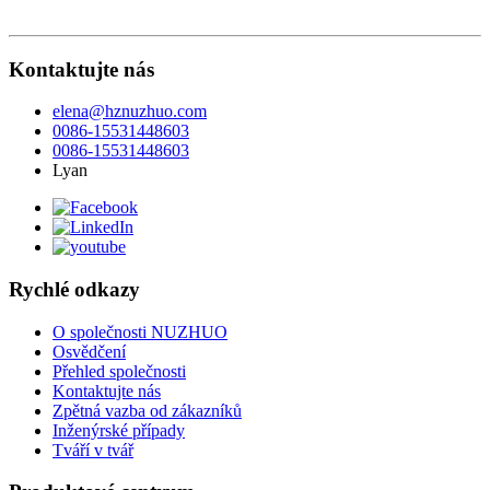
Kontaktujte nás
elena@hznuzhuo.com
0086-15531448603
0086-15531448603
Lyan
Rychlé odkazy
O společnosti NUZHUO
Osvědčení
Přehled společnosti
Kontaktujte nás
Zpětná vazba od zákazníků
Inženýrské případy
Tváří v tvář