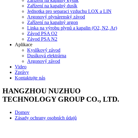
Zařízení na kapalný kyslík
Zařízení na kapalný dusík
Jednotka pro separaci vzduchu LOX a LIN
Argonový plynárenský závod
Zařízení na kapalný argon
Linka na výrobu plynů a kapalin (O2, N2, Ar)
Závod PSA O2
Závod PSA N2
Aplikace
Kyslíkový závod
Dusíková elektrárna
Argonový závod
Video
Zprávy
Kontaktujte nás
HANGZHOU NUZHUO
TECHNOLOGY GROUP CO., LTD.
Domov
Zásady ochrany osobních údajů