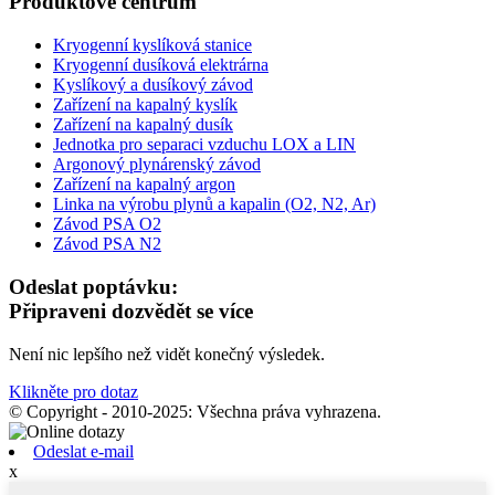
Produktové centrum
Kryogenní kyslíková stanice
Kryogenní dusíková elektrárna
Kyslíkový a dusíkový závod
Zařízení na kapalný kyslík
Zařízení na kapalný dusík
Jednotka pro separaci vzduchu LOX a LIN
Argonový plynárenský závod
Zařízení na kapalný argon
Linka na výrobu plynů a kapalin (O2, N2, Ar)
Závod PSA O2
Závod PSA N2
Odeslat poptávku:
Připraveni dozvědět se více
Není nic lepšího než vidět konečný výsledek.
Klikněte pro dotaz
© Copyright - 2010-2025: Všechna práva vyhrazena.
Odeslat e-mail
x