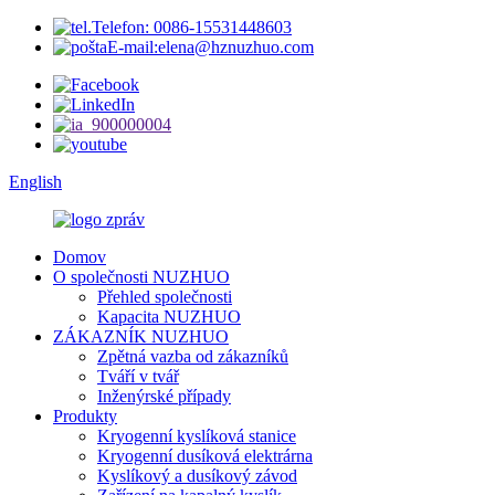
Telefon: 0086-15531448603
E-mail:elena@hznuzhuo.com
English
Domov
O společnosti NUZHUO
Přehled společnosti
Kapacita NUZHUO
ZÁKAZNÍK NUZHUO
Zpětná vazba od zákazníků
Tváří v tvář
Inženýrské případy
Produkty
Kryogenní kyslíková stanice
Kryogenní dusíková elektrárna
Kyslíkový a dusíkový závod