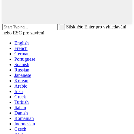
Stiskněte Enter pro vyhledávání
nebo ESC pro zavření
English
French
German
Portuguese
Spanish
Russian
Japanese
Korean
Arabic
Irish
Greek
Turkish
Italian
Danish
Romanian
Indonesian
Czech